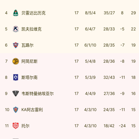
4
贝雷达比历克
17
8/5/4
35/27
8
29
5
凯夫拉维克
17
6/4/7
28/33
-5
22
6
瓦路尔
17
6/1/10
28/35
-7
19
7
阿简尼斯
17
5/4/8
28/36
-8
19
8
斯塔尔南
17
5/3/9
32/43
-11
18
9
韦斯特曼纳埃亚尔
17
4/4/9
27/36
-9
16
10
KA阿古雷利
17
4/3/10
24/35
-11
15
11
托尔
17
4/3/10
18/42
-24
15