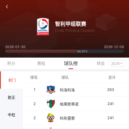
智利甲组联赛
Chile Primera Division
2026-01-30
2026-12-06
60.97%
球队榜
积分
赛程
转会
2026
排名
球队
总计
射门
1
263
科洛科洛
射正
2
241
帕莱斯蒂诺
中柱
2
241
科布雷索