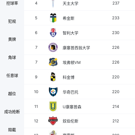
控球率
4
237
天主大学
5
233
希金斯
犯规
6
230
智利大学
黄牌
7
226
康塞普西翁大学
角球
7
226
埃弗顿VM
任意球
9
220
科金博
10
220
华奇巴托
越位
11
214
U康塞普森
成功抢断
12
212
奴伯伦斯
阻截