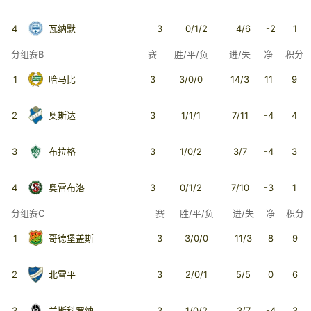
4
瓦纳默
3
0/1/2
4/6
-2
1
分组赛B
赛
胜/平/负
进/失
净
积分
1
哈马比
3
3/0/0
14/3
11
9
2
奥斯达
3
1/1/1
7/11
-4
4
3
布拉格
3
1/0/2
3/7
-4
3
4
奥雷布洛
3
0/1/2
7/10
-3
1
分组赛C
赛
胜/平/负
进/失
净
积分
1
哥德堡盖斯
3
3/0/0
11/3
8
9
2
北雪平
3
2/0/1
5/5
0
6
3
兰斯科罗纳
3
1/0/2
3/7
-4
3