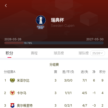
瑞典杯
Sweden Cupen
2026-05-26
2027-05-30
19.78%
积分
赛程
球员榜
球队榜
25/26
分组赛
分组赛A
赛
胜/平/负
进/失
净
积分
1
米亚尔比
3
3/0/0
7/1
6
9
2
卡尔马
3
1/1/1
4/5
-1
4
3
奥尔格里特
3
0/2/1
4/7
-3
2