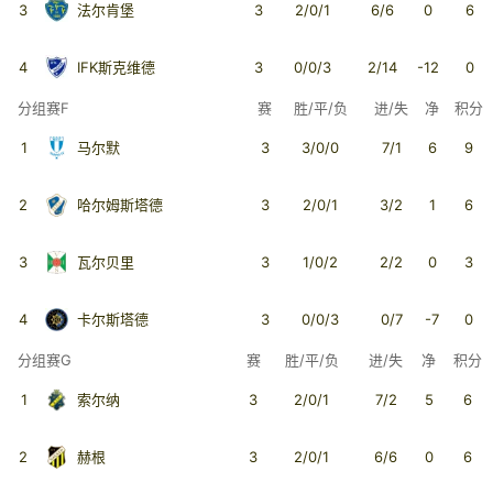
3
法尔肯堡
3
2/0/1
6/6
0
6
4
IFK斯克维德
3
0/0/3
2/14
-12
0
分组赛F
赛
胜/平/负
进/失
净
积分
1
马尔默
3
3/0/0
7/1
6
9
2
哈尔姆斯塔德
3
2/0/1
3/2
1
6
3
瓦尔贝里
3
1/0/2
2/2
0
3
4
卡尔斯塔德
3
0/0/3
0/7
-7
0
分组赛G
赛
胜/平/负
进/失
净
积分
1
索尔纳
3
2/0/1
7/2
5
6
2
赫根
3
2/0/1
6/6
0
6