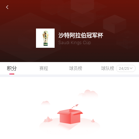
沙特阿拉伯冠军杯
Saudi Kings Cup
积分
赛程
球员榜
球队榜
24/25