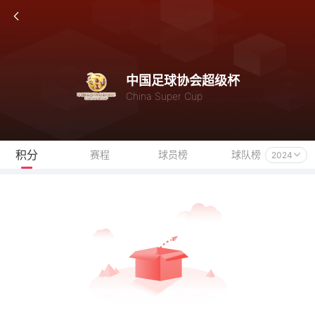
中国足球协会超级杯
China Super Cup
积分
赛程
球员榜
球队榜
2024