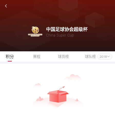
中国足球协会超级杯
China Super Cup
积分
赛程
球员榜
球队榜
2018