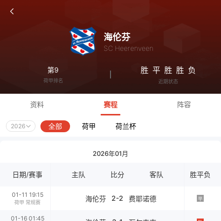
海伦芬
SC Heerenveen
胜
平
胜
胜
负
第9
荷甲排名
近期状态
资料
赛程
阵容
全部
荷甲
荷兰杯
2026
2026年01月
日期/赛事
主队
比分
客队
胜平负
01-11 19:15
2-2
海伦芬
费耶诺德
平
荷甲 常规赛
01-16 01:45