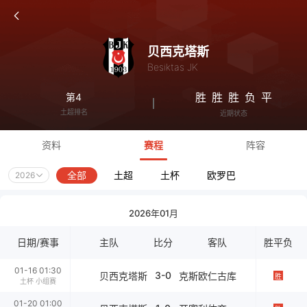
贝西克塔斯
Besiktas JK
胜
胜
胜
负
平
第4
土超排名
近期状态
资料
赛程
阵容
全部
土超
土杯
欧罗巴
2026
2026年01月
日期/赛事
主队
比分
客队
胜平负
01-16 01:30
3-0
贝西克塔斯
克斯欧仁古库
胜
土杯 小组赛
01-20 01:00