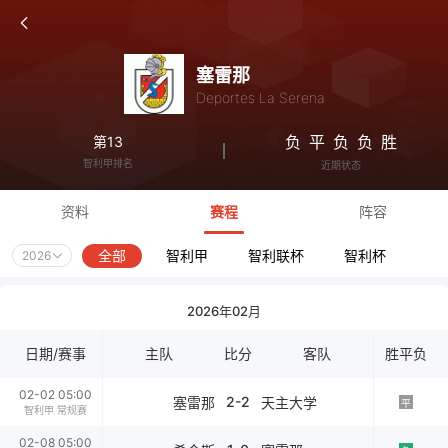
塞雷那
Deportes La Serena
负
平
负
负
胜
第13
智利甲排名
近期状态
资料
赛程
阵容
全部
智利甲
智利联杯
智利杯
2026
2026年02月
日期/赛事
主队
比分
客队
胜平负
02-02 05:00
2-2
塞雷那
天主大学
平
智利甲 常规赛
02-08 05:00