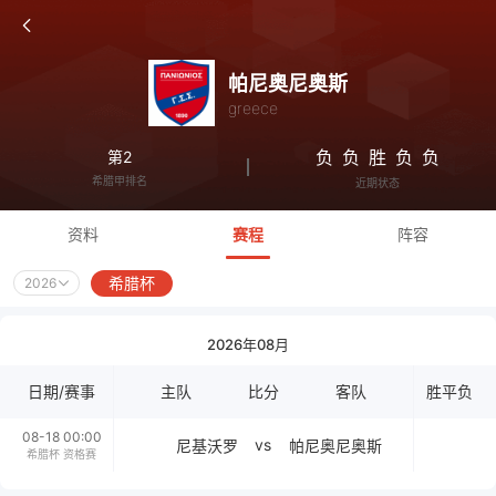
帕尼奥尼奥斯
greece
负
负
胜
负
负
第2
希腊甲排名
近期状态
资料
赛程
阵容
希腊杯
2026
2026年08月
日期/赛事
主队
比分
客队
胜平负
08-18 00:00
vs
尼基沃罗
帕尼奥尼奥斯
希腊杯 资格赛