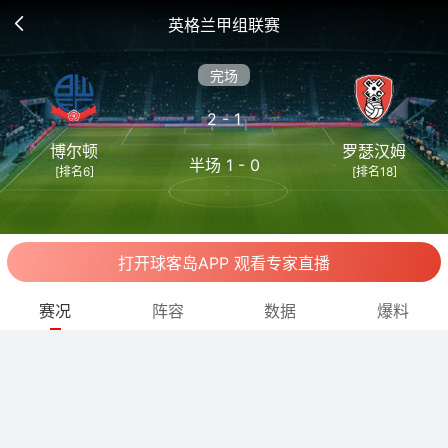
英格兰甲组联赛
完场
2 - 1
博尔顿
罗瑟汉姆
半场 1 - 0
[排名6]
[排名18]
打开球客岛APP 观看专家直播
赛况
阵容
数据
爆料