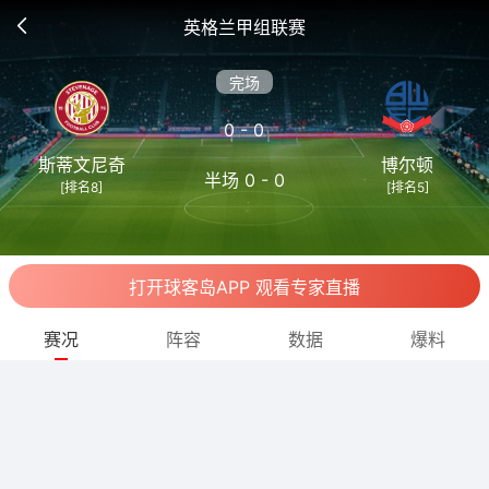
英格兰甲组联赛
完场
0 - 0
斯蒂文尼奇
博尔顿
半场 0 - 0
[排名8]
[排名5]
打开球客岛APP 观看专家直播
赛况
阵容
数据
爆料