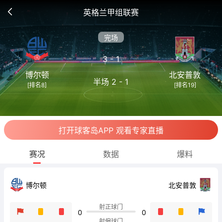
英格兰甲组联赛
完场
3 - 1
博尔顿
北安普敦
半场 2 - 1
[排名8]
[排名19]
打开球客岛APP 观看专家直播
赛况
数据
爆料
博尔顿
北安普敦
射正球门
0
0
射偏球门