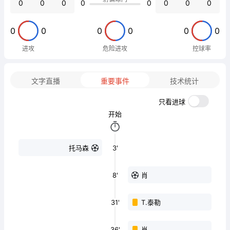
0
0
0
0
0
0
0
0
0
0
0
0
0
0
进攻
危险进攻
控球率
文字直播
重要事件
技术统计
只看进球
开始
3'
托马森
8'
肖
31'
T.泰勒
36'
肖