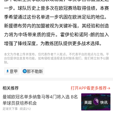
一步。球队历史上曾多次在欧冠赛场取得佳绩，本赛
季希望通过这份名单进一步巩固在欧洲足坛的地位。
新援德布劳内的加盟被视为关键补强，其经验和创造
力将为中场带来质的提升。霍伊伦和诺阿-朗的加入
增强了锋线深度，为教练团队提供更多战术选择。
本文为作者上传并发布，仅代表作者个人观点，不代表平台的观点与立场。平
台仅提供信息发布功能，如有侵权或违规请及时联系我们，我们将立刻予以删
除。
意甲
那不勒斯
相关推荐
打开APP看更多推荐→
曼城欧冠名单多纳鲁马等4门将入选 B名
单球员获培养机会
足球天下事
阅读212