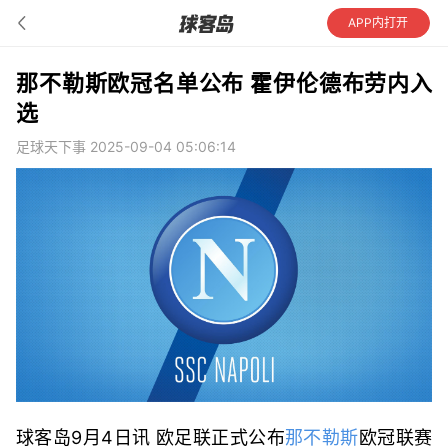
APP内打开
那不勒斯欧冠名单公布 霍伊伦德布劳内入
选
足球天下事 2025-09-04 05:06:14
球客岛9月4日讯 欧足联正式公布
那不勒斯
欧冠联赛