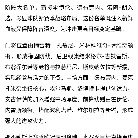
阶段大名单，新援霍伊伦、德布劳内、诺阿-朗入
选，彰显球队新赛季战略布局。这份名单既注入新鲜
血液又保障阵容深度，为冲击更高目标奠定基础。
门将位置由梅雷特、孔蒂尼、米林科维奇-萨维奇领
衔，形成稳固防线。后卫线集结米格尔-古铁雷斯、
布翁乔尔诺等老将与拉赫玛尼、斯皮纳佐拉等新援，
实现经验与活力的平衡。中场方面，德布劳内、麦克
托米奈坐镇核心，埃尔马斯、洛博特卡提供创造力，
安古伊萨的加入增强中场厚度。前锋线则由霍伊伦、
内雷斯领衔，搭配波利塔诺、维尔加拉等新锐，形成
强大的进攻火力。
那不勒斯上赛季欧冠表现稳健，本赛季目标直指更进